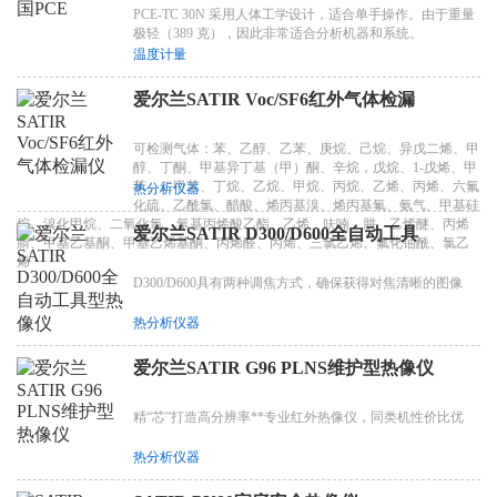
PCE-TC 30N 采用人体工学设计，适合单手操作。由于重量
极轻（389 克），因此非常适合分析机器和系统。
温度计量
爱尔兰SATIR Voc/SF6红外气体检漏
可检测气体：苯、乙醇、乙苯、庚烷、己烷、异戊二烯、甲
醇、丁酮、甲基异丁基（甲）酮、辛烷，戊烷、1-戊烯、甲
苯、二甲苯、丁烷、乙烷、甲烷、丙烷、乙烯、丙烯、六氟
热分析仪器
化硫、乙酰氯、醋酸、烯丙基溴、烯丙基氟、氨气、甲基硅
烷、溴化甲烷、二氧化氯、氰基丙烯酸乙酯、乙烯、呋喃、肼、乙烯醚、丙烯
爱尔兰SATIR D300/D600全自动工具
腈、甲基乙基酮、甲基乙烯基酮、丙烯醛、丙烯、三氯乙烯、氟化铀酰、氯乙
烯
D300/D600具有两种调焦方式，确保获得对焦清晰的图像
热分析仪器
爱尔兰SATIR G96 PLNS维护型热像仪
精“芯”打造高分辨率**专业红外热像仪，同类机性价比优
热分析仪器