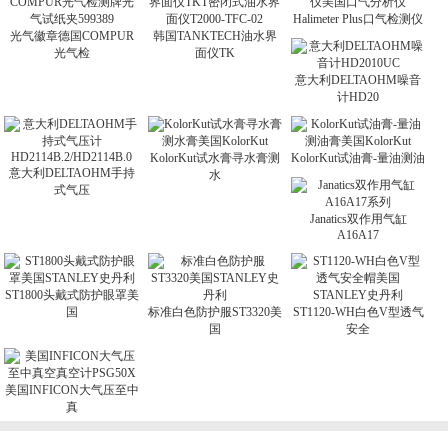
Halimeter Plus口气检测仪
光气徽章德国COMPUR
韩国TANKTECH油水界
光气检
面仪TK
意大利DELTAOHM噪音
计HD20
KolorKut试水膏寻水膏测
KolorKut试油膏-量油测油
意大利DELTAOHM手持
水
式气压
Janatics双作用气缸
A16A17
ST1800头戴式防护眼罩美
国
标准白色防护服ST3320美
ST1120-WH白色V型透气
国
安全
美国INFICON大气压至中
真